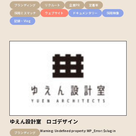
ブランディング
リクルート
企業PR
定着率
採用ミスマッチ
ウェブサイト
ドキュメンタリー
採用映像
記録・Vlog
ゆえん設計室 ロゴデザイン
Warning
: Undefined property: WP_Error::$slug in
ブランディング