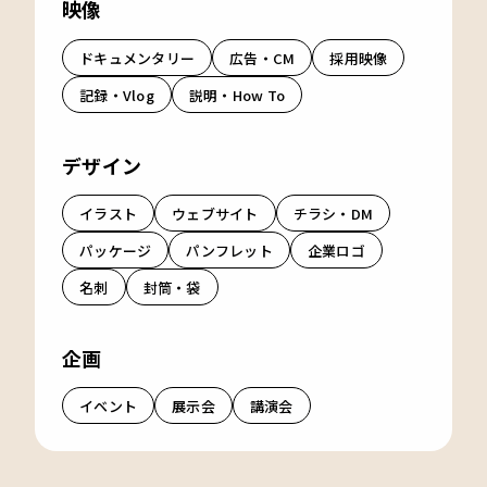
映像
ドキュメンタリー
広告・CM
採用映像
記録・Vlog
説明・How To
デザイン
イラスト
ウェブサイト
チラシ・DM
パッケージ
パンフレット
企業ロゴ
名刺
封筒・袋
企画
イベント
展示会
講演会